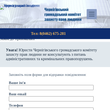
Перейти
до
Чернігівський
вмісту
громадський комітет
захисту прав людини
Тел: 8(0462) 675-281
Заява до приймальні
Увага!
Юристи Чернігівського громадського комітету
захисту прав людини не консультують з питань
адміністративних та кримінальних правопорушень.
Заповніть поля форми для відправки повідомлення:
Ваше ім'я
Ваш email
Телефон