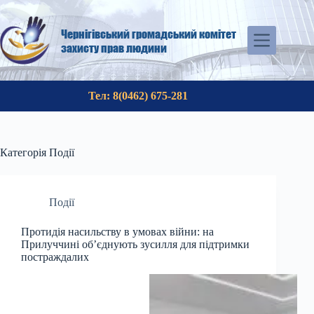
Перейти
до
вмісту
Чернігівський громадський комітет
захисту прав людини
Тел: 8(0462) 675-281
Категорія
Події
Події
Протидія насильству в умовах війни: на
Прилуччині об’єднують зусилля для підтримки
постраждалих