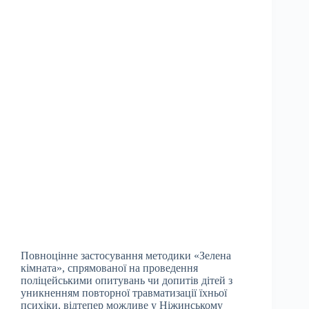
Повноцінне застосування методики «Зелена
кімната», спрямованої на проведення
поліцейськими опитувань чи допитів дітей з
уникненням повторної травматизації їхньої
психіки, відтепер можливе у Ніжинському