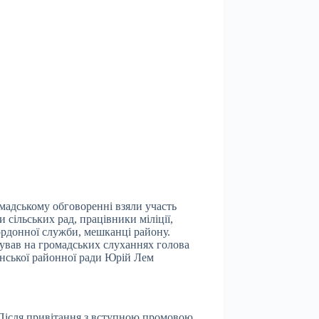
мадському обговоренні взяли участь
и сільських рад, працівники міліції,
рдонної служби, мешканці району.
ував на громадських слуханнях голова
нської районної ради Юрій Лем
Після привітання з вступною промовою