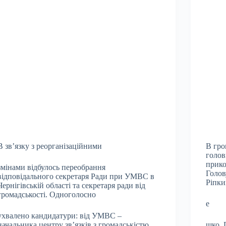
В зв’язку з реорганізаційними
В гро
голов
прико
змінами відбулось переобрання
Голов
відповідального секретаря Ради при УМВС в
Ріпки
Чернігівській області та секретаря ради від
громадськості. Одноголосно
е
ухвалено кандидатури: від УМВС –
начальника центру зв’язків з громадськістю
шко. 