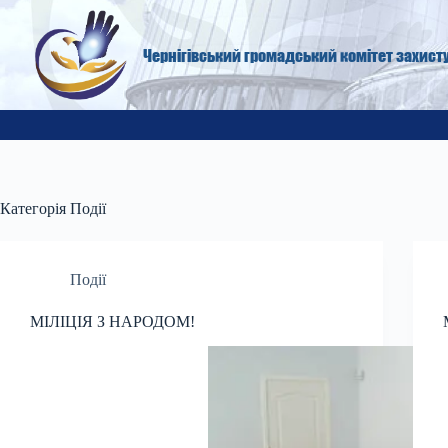
Перейти
до
вмісту
Чернігівський громадський комітет захист
Категорія
Події
Події
МІЛІЦІЯ З НАРОДОМ!