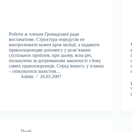
Роботи ж членам Громадської ради
вистачатиме. Структура передусім не
контролювати кожен крок міліції, а надавати
правоохоронцям допомогу у розв’язанні
суспільних проблем, при цьому, ясна річ,
пильнуючи за дотриманням законності з боку
самих правоохоронців. Серед іншого, у планах
– опікуватися захистом…
Admin
26.03.2007
Події