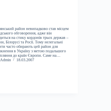
янський район невипадково став місцем
дського обговорення, адже він
диться на стику кордонів трьох держав –
ни, Білорусі та Росії. Тому нелегальні
нти часто обирають цей район для
кнення в Україну з метою подальшого
пляння до країн Європи. Саме на…
Admin
18.03.2007