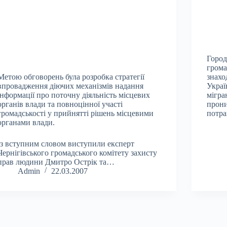
Город
грома
Метою обговорень була розробка стратегії
знахо
впровадження діючих механізмів надання
Украї
інформації про поточну діяльність місцевих
мігра
органів влади та повноцінної участі
прони
громадськості у прийнятті рішень місцевими
потра
органами влади.
Із вступним словом виступили експерт
Чернігівського громадського комітету захисту
прав людини Дмитро Острік та…
Admin
22.03.2007