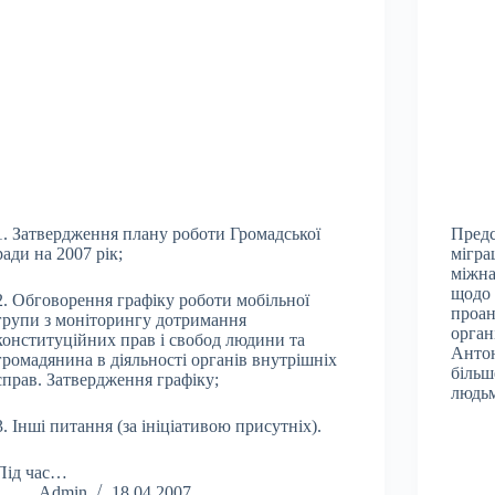
1. Затвердження плану роботи Громадської
Предс
ради на 2007 рік;
мігра
міжна
щодо 
2. Обговорення графіку роботи мобільної
проан
групи з моніторингу дотримання
орган
конституційних прав і свобод людини та
Антон
громадянина в діяльності органів внутрішніх
більш
справ. Затвердження графіку;
людь
3. Інші питання (за ініціативою присутніх).
Під час…
Admin
18.04.2007