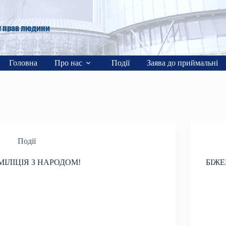
у прав людини
Головна
Про нас
Події
Заява до приймальні
Події
МІЛІЦІЯ З НАРОДОМ!
БІЖЕ