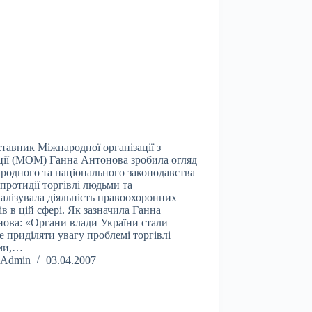
тавник Міжнародної організації з
ції (МОМ) Ганна Антонова зробила огляд
родного та національного законодавства
протидії торгівлі людьми та
алізувала діяльність правоохоронних
ів в цій сфері. Як зазначила Ганна
ова: «Органи влади України стали
е приділяти увагу проблемі торгівлі
ми,…
Admin
03.04.2007