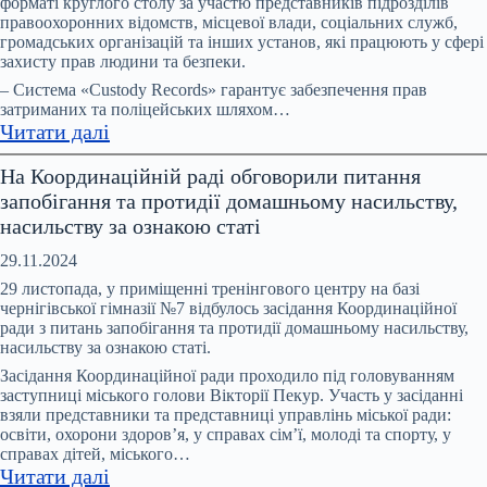
форматі круглого столу за участю представників підрозділів
має
правоохоронних відомств, місцевої влади, соціальних служб,
бути
громадських організацій та інших установ, які працюють у сфері
спеціалізована
захисту прав людини та безпеки.
служба
– Система «Custody Records» гарантує забезпечення прав
підтримки
затриманих та поліцейських шляхом…
:
Читати далі
–
Система
рішення
На Координаційній раді обговорили питання
Custody
учасників
запобігання та протидії домашньому насильству,
Records:
профільної
насильству за ознакою статі
3
Міжвідомчої
роки
ради
29.11.2024
роботи
29 листопада, у приміщенні тренінгового центру на базі
в
чернігівської гімназії №7 відбулось засідання Координаційної
ради з питань запобігання та протидії домашньому насильству,
підрозділах
насильству за ознакою статі.
поліції
Засідання Координаційної ради проходило під головуванням
Ніжина
заступниці міського голови Вікторії Пекур. Участь у засіданні
та
взяли представники та представниці управлінь міської ради:
Корюіківки
освіти, охорони здоров’я, у справах сім’ї, молоді та спорту, у
справах дітей, міського…
:
Читати далі