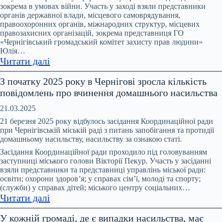
та
зокрема в умовах війни. Участь у заході взяли представники
протидії
органів державної влади, місцевого самоврядування,
домашньому
правоохоронних органів, міжнародних структур, місцевих
правозахисних організацій, зокрема представниця ГО
насильству
«Чернігівський громадський комітет захисту прав людини»
та
Юлія…
протидії
:
Читати далі
торгівлі
В
людьми
З початку 2025 року в Чернігові зросла кількість
Чернігові
при
повідомлень про вчинення домашнього насильства
відбувся
Чернігівській
форум
21.03.2025
ОВА
«На
21 березня 2025 року відбулось засідання Координаційної ради
захисті
при Чернігівській міській раді з питань запобігання та протидії
домашньому насильству, насильству за ознакою статі.
прав
людини:
Засідання Координаційної ради проходило під головуванням
заступниці міського голови Вікторії Пекур. Участь у засіданні
стан,
взяли представники та представниці управлінь міської ради:
дії,
освіти; охорони здоров’я; у справах сім’ї, молоді та спорту;
виклики.
(служби) у справах дітей; міського центру соціальних…
:
Прифронтова
Читати далі
З
Чернігівщина»
У кожній громаді, де є випадки насильства, має
початку