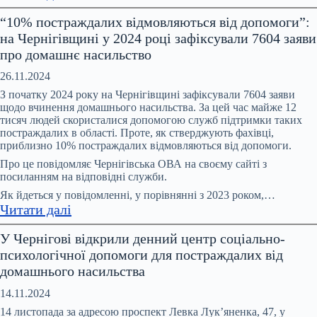
На
“10% постраждалих відмовляються від допомоги”:
Координаційній
на Чернігівщині у 2024 році зафіксували 7604 заяви
раді
про домашнє насильство
обговорили
питання
26.11.2024
запобігання
З початку 2024 року на Чернігівщині зафіксували 7604 заяви
та
щодо вчинення домашнього насильства. За цей час майже 12
тисяч людей скористалися допомогою служб підтримки таких
протидії
постраждалих в області. Проте, як стверджують фахівці,
домашньому
приблизно 10% постраждалих відмовляються від допомоги.
насильству,
Про це повідомляє Чернігівська ОВА на своєму сайті з
насильству
посиланням на відповідні служби.
за
Як йдеться у повідомленні, у порівнянні з 2023 роком,…
ознакою
:
Читати далі
статі
“10%
У Чернігові відкрили денний центр соціально-
постраждалих
психологічної допомоги для постраждалих від
відмовляються
домашнього насильства
від
допомоги”:
14.11.2024
на
14 листопада за адресою проспект Левка Лук’яненка, 47, у