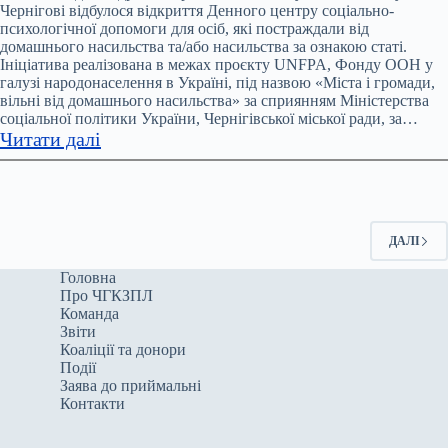
Чернігівщині
Чернігові відбулося відкриття Денного центру соціально-
психологічної допомоги для осіб, які постраждали від
у
домашнього насильства та/або насильства за ознакою статі.
2024
Ініціатива реалізована в межах проєкту UNFPA, Фонду ООН у
році
галузі народонаселення в Україні, під назвою «Міста і громади,
зафіксували
вільні від домашнього насильства» за сприянням Міністерства
соціальної політики України, Чернігівської міської ради, за…
7604
:
Читати далі
заяви
У
про
Чернігові
домашнє
відкрили
насильство
денний
ДАЛІ
центр
соціально-
Головна
Про ЧГКЗПЛ
психологічної
Команда
допомоги
Звіти
для
Коаліції та донори
постраждалих
Події
Заява до приймальні
від
Контакти
домашнього
насильства