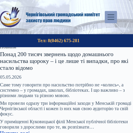
Перейти
до
вмісту
Чернігівський громадський комітет
захисту прав людини
Тел: 8(0462) 675-281
Новини
Понад 200 тисяч звернень щодо домашнього
насильства щороку – і це лише ті випадки, про які
стало відомо
05.05.2026
Саме тому говорити про насильство потрібно не «колись», а
системно – у громадах, школах, бібліотеках. І що важливо – з
різними людьми та різною мовою.
Ми провели одразу три інформаційні заходи у Менській громаді
Чернігівської області і кожен із них мав свою аудиторію та свій
фокус.
У приміщенні Куковицької філії Менської публічної бібліотеки
говорили з дорослими про те, як розпізнати…
:
Читати далі