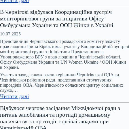
Понад
В Чернігові відбулася Координаційна зустріч
200
моніторингової групи за ініціативи Офісу
тисяч
Омбудсмана України та ООН Жінки в Україні
звернень
щодо
10.07.2025
домашнього
Представниця Чернігівського громадського комітету захисту
насильства
прав людини Ірина Бірюк взяла участь у Координаційній зустрічі
моніторингової групи за ініціативи Представництва
щороку
Уповноваженого ВРУ з прав людини в Чернігівській області,
–
Офісу Омбудсмана України та UN Women Ukraine / ООН Жінки
і
в Україні.
це
Участь в заході також взяли керівники Чернігівської ОДА та
лише
Чернігівської районної ради, представники структурних
ті
підрозділів ОВА, Чернігівського обласного центру соціальних
служб,…
випадки,
:
Читати далі
про
В
які
Відбулося чергове засідання Міжвідомчої ради з
Чернігові
стало
питань запобігання та протидії домашньому
відбулася
відомо
насильству та протидії торгівлі людьми при
Координаційна
Чернігівській ОВА