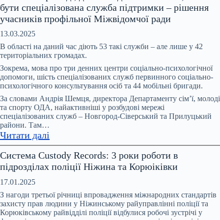
бути спеціалізована служба підтримки – рішення
2025
учасників профільної Міжвідомчої ради
року
в
13.03.2025
Чернігові
В області на даний час діють 53 такі служби – але лише у 42
зросла
територіальних громадах.
кількість
Зокрема, мова про три денних центри соціально-психологічної
повідомлень
допомоги, шість спеціалізованих служб первинного соціально-
психологічного консультування осіб та 44 мобільні бригади.
про
вчинення
За словами Андрія Шемця, директора Департаменту сім’ї, молоді
та спорту ОДА, найактивніші у розбудові мережі
домашнього
спеціалізованих служб – Новгород-Сіверський та Прилуцький
насильства
райони. Там…
:
Читати далі
У
Система Custody Records: 3 роки роботи в
кожній
підрозділах поліції Ніжина та Корюіківки
громаді,
де
17.01.2025
є
З нагоди третьої річниці впровадження міжнародних стандартів
випадки
захисту прав людини у Ніжинському райуправлінні поліції та
Корюківському райвідділі поліції відбулися робочі зустрічі у
насильства,