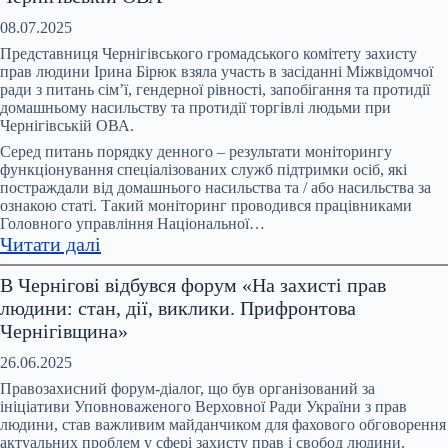
зустріч
моніторингової
08.07.2025
групи
Представниця Чернігівського громадського комітету захисту
за
прав людини Ірина Бірюк взяла участь в засіданні Міжвідомчої
ради з питань сімʼї, гендерної рівності, запобігання та протидії
ініціативи
домашньому насильству та протидії торгівлі людьми при
Офісу
Чернігівській ОВА.
Омбудсмана
Серед питань порядку денного – результати моніторингу
України
функціонування спеціалізованих служб підтримки осіб, які
та
постраждали від домашнього насильства та / або насильства за
ООН
ознакою статі. Такий моніторинг проводився працівниками
Головного управління Національної…
Жінки
:
Читати далі
в
Відбулося
Україні
В Чернігові відбувся форум «На захисті прав
чергове
людини: стан, дії, виклики. Прифронтова
засідання
Чернігівщина»
Міжвідомчої
ради
26.06.2025
з
Правозахисний форум-діалог, що був організований за
питань
ініціативи Уповноваженого Верховної Ради України з прав
людини, став важливим майданчиком для фахового обговорення
запобігання
актуальних проблем у сфері захисту прав і свобод людини,