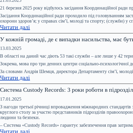
протидії
21.03.2025
форум
домашньому
21 березня 2025 року відбулось засідання Координаційної ради пр
«На
насильству
Засідання Координаційної ради проходило під головуванням засту
захисті
та
охорони здоров’я; у справах сім’ї, молоді та спорту; (служби) у 
прав
:
Читати далі
протидії
людини:
З
торгівлі
У кожній громаді, де є випадки насильства, має бу
стан,
початку
людьми
дії,
2025
при
13.03.2025
виклики.
року
Чернігівській
В області на даний час діють 53 такі служби – але лише у 42 те
Прифронтова
в
ОВА
Зокрема, мова про три денних центри соціально-психологічної д
Чернігівщина»
Чернігові
За словами Андрія Шемця, директора Департаменту сім’ї, молод
зросла
:
Читати далі
кількість
У
повідомлень
Система Custody Records: 3 роки роботи в підрозді
кожній
про
громаді,
17.01.2025
вчинення
де
З нагоди третьої річниці впровадження міжнародних стандартів з
домашнього
є
круглого столу за участю представників підрозділів правоохорон
насильства
людини та безпеки.
випадки
насильства,
– Система «Custody Records» гарантує забезпечення прав затри
:
Читати далі
має