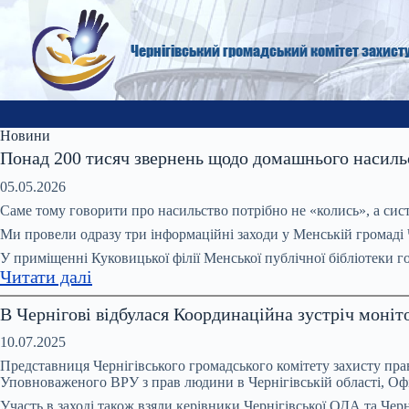
Перейти
до
вмісту
Чернігівський громадський комітет захист
Новини
Понад 200 тисяч звернень щодо домашнього насильст
05.05.2026
Саме тому говорити про насильство потрібно не «колись», а сист
Ми провели одразу три інформаційні заходи у Менській громаді Че
У приміщенні Куковицької філії Менської публічної бібліотеки 
:
Читати далі
Понад
В Чернігові відбулася Координаційна зустріч моні
200
тисяч
10.07.2025
звернень
Представниця Чернігівського громадського комітету захисту пра
щодо
Уповноваженого ВРУ з прав людини в Чернігівській області, Оф
домашнього
Участь в заході також взяли керівники Чернігівської ОДА та Че