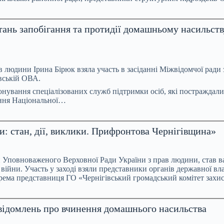
тань запобігання та протидії домашньому насильству
людини Ірина Бірюк взяла участь в засіданні Міжвідомчої ради з п
івській ОВА.
ування спеціалізованих служб підтримки осіб, які постраждали в
іння Національної…
и: стан, дії, виклики. Прифронтова Чернігівщина»
ви Уповноваженого Верховної Ради України з прав людини, став
 війни. Участь у заході взяли представники органів державної в
окрема представниця ГО «Чернігівський громадський комітет за
повідомлень про вчинення домашнього насильства