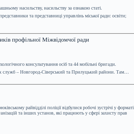
машньому насильству, насильству за ознакою статі.
представники та представниці управлінь міської ради: освіти;
ників профільної Міжвідомчої ради
хологічного консультування осіб та 44 мобільні бригади.
аних служб – Новгород-Сіверський та Прилуцький райони. Там…
івському райвідділі поліції відбулися робочі зустрічі у форматі
анізацій та інших установ, які працюють у сфері захисту прав