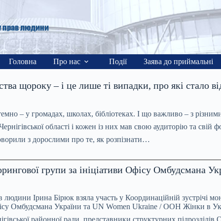
у прав людини
Головна
Про нас
Події
Заява до приймальні
ва щороку – і це лише ті випадки, про які стало в
емно – у громадах, школах, бібліотеках. І що важливо – з різни
рнігівської області і кожен із них мав свою аудиторію та свій ф
говорили з дорослими про те, як розпізнати…
торингової групи за ініціативи Офісу Омбудсмана У
в людини Ірина Бірюк взяла участь у Координаційній зустрічі мо
ісу Омбудсмана України та UN Women Ukraine / ООН Жінки в Укр
рнігівської районної ради, представники структурних підрозділі