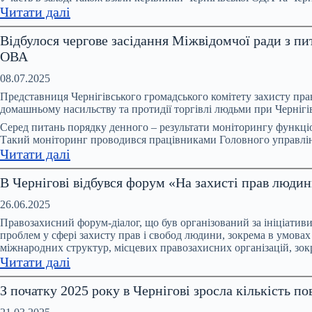
насильства
:
Читати далі
щороку
В
Відбулося чергове засідання Міжвідомчої ради з пи
–
Чернігові
ОВА
і
відбулася
це
Координаційна
08.07.2025
лише
зустріч
Представниця Чернігівського громадського комітету захисту прав 
ті
моніторингової
домашньому насильству та протидії торгівлі людьми при Черніг
випадки,
групи
Серед питань порядку денного – результати моніторингу функціон
про
за
Такий моніторинг проводився працівниками Головного управл
:
Читати далі
які
ініціативи
Відбулося
стало
Офісу
В Чернігові відбувся форум «На захисті прав людин
чергове
відомо
Омбудсмана
засідання
України
26.06.2025
Міжвідомчої
та
Правозахисний форум-діалог, що був організований за ініціати
ради
ООН
проблем у сфері захисту прав і свобод людини, зокрема в умовах
міжнародних структур, місцевих правозахисних організацій, з
з
Жінки
:
Читати далі
питань
в
В
запобігання
Україні
З початку 2025 року в Чернігові зросла кількість 
Чернігові
та
відбувся