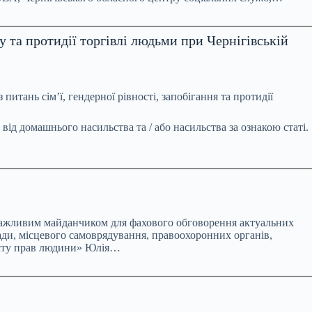
 та протидії торгівлі людьми при Чернігівській
итань сімʼї, гендерної рівності, запобігання та протидії
ід домашнього насильства та / або насильства за ознакою статі.
 важливим майданчиком для фахового обговорення актуальних
лади, місцевого самоврядування, правоохоронних органів,
хисту прав людини» Юлія…