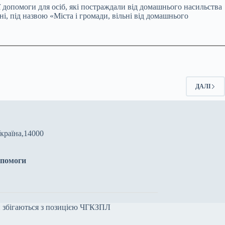
ї допомоги для осіб, які постраждали від домашнього насильства
і, під назвою «Міста і громади, вільні від домашнього
ДАЛІ
Україна,14000
опомоги
ди збігаються з позицією ЧГКЗПЛ