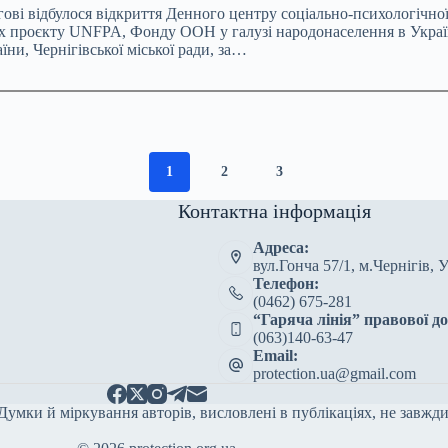
гові відбулося відкриття Денного центру соціально-психологічно
ежах проєкту UNFPA, Фонду ООН у галузі народонаселення в Україн
ни, Чернігівської міської ради, за…
1
2
3
Контактна інформація
Адреса:
вул.Гонча 57/1, м.Чернігів, 
Телефон:
(0462) 675-281
“Гаряча лінія” правової д
(063)140-63-47
Email:
protection.ua@gmail.com
Думки й міркування авторів, висловлені в публікаціях, не завж