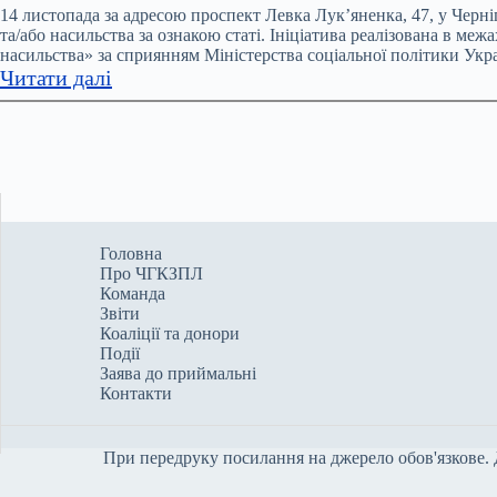
за
від
14 листопада за адресою проспект Левка Лук’яненка, 47, у Черні
ознакою
допомоги”:
та/або насильства за ознакою статі. Ініціатива реалізована в м
статі
насильства» за сприянням Міністерства соціальної політики Украї
на
:
Читати далі
Чернігівщині
У
у
Чернігові
2024
відкрили
році
денний
зафіксували
центр
7604
соціально-
заяви
психологічної
Головна
про
Про ЧГКЗПЛ
допомоги
домашнє
Команда
для
насильство
Звіти
постраждалих
Коаліції та донори
Події
від
Заява до приймальні
домашнього
Контакти
насильства
При передруку посилання на джерело обов'язкове. 