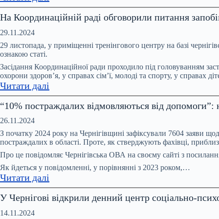
Система
бути
На Координаційній раді обговорили питання запобіг
Custody
спеціалізована
Records:
служба
29.11.2024
3
підтримки
29 листопада, у приміщенні тренінгового центру на базі чернігів
роки
–
ознакою статі.
роботи
рішення
Засідання Координаційної ради проходило під головуванням засту
в
охорони здоров’я, у справах сім’ї, молоді та спорту, у справах ді
учасників
:
Читати далі
підрозділах
профільної
На
поліції
Міжвідомчої
“10% постраждалих відмовляються від допомоги”: н
Координаційній
Ніжина
ради
раді
та
26.11.2024
обговорили
Корюіківки
З початку 2024 року на Чернігівщині зафіксували 7604 заяви щ
питання
постраждалих в області. Проте, як стверджують фахівці, прибл
запобігання
Про це повідомляє Чернігівська ОВА на своєму сайті з посиланн
та
Як йдеться у повідомленні, у порівнянні з 2023 роком,…
протидії
:
Читати далі
домашньому
“10%
насильству,
У Чернігові відкрили денний центр соціально-псих
постраждалих
насильству
відмовляються
14.11.2024