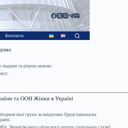
Контакти
ідомо
ми людьми та різною мовою.
окус.
країни та ООН Жінки в Україні
ніторингової групи за ініціативи Представництва
аїні.
в ОВА, Чернігівського обласного центру соціальних служб,…