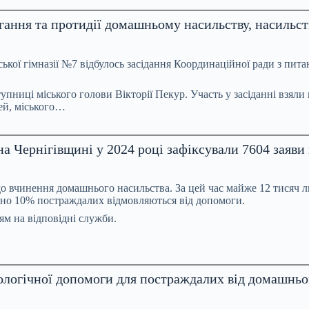
ання та протидії домашньому насильству, насильств
ської гімназії №7 відбулось засідання Координаційної ради з пит
пниці міського голови Вікторії Пекур. Участь у засіданні взяли 
тей, міського…
а Чернігівщині у 2024 році зафіксували 7604 заяв
одо вчинення домашнього насильства. За цей час майже 12 тисяч
изно 10% постраждалих відмовляються від допомоги.
ям на відповідні служби.
ологічної допомоги для постраждалих від домашньо