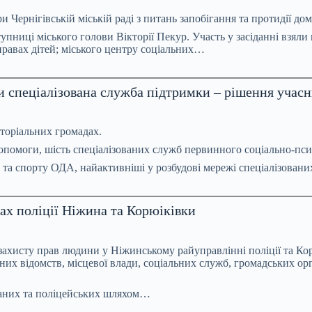
и Чернігівській міській раді з питань запобігання та протидії до
пниці міського голови Вікторії Пекур. Участь у засіданні взяли 
справах дітей; міського центру соціальних…
ти спеціалізована служба підтримки – рішення учас
риторіальних громадах.
опомоги, шість спеціалізованих служб первинного соціально-пси
і та спорту ОДА, найактивніші у розбудові мережі спеціалізов
лах поліції Ніжина та Корюіківки
ахисту прав людини у Ніжинському райуправлінні поліції та Корюк
них відомств, місцевої влади, соціальних служб, громадських орг
маних та поліцейських шляхом…