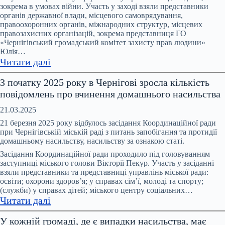
та
зокрема в умовах війни. Участь у заході взяли представники
протидії
органів державної влади, місцевого самоврядування,
домашньому
правоохоронних органів, міжнародних структур, місцевих
правозахисних організацій, зокрема представниця ГО
насильству
«Чернігівський громадський комітет захисту прав людини»
та
Юлія…
протидії
:
Читати далі
торгівлі
В
людьми
З початку 2025 року в Чернігові зросла кількість
Чернігові
при
повідомлень про вчинення домашнього насильства
відбувся
Чернігівській
форум
21.03.2025
ОВА
«На
21 березня 2025 року відбулось засідання Координаційної ради
захисті
при Чернігівській міській раді з питань запобігання та протидії
домашньому насильству, насильству за ознакою статі.
прав
людини:
Засідання Координаційної ради проходило під головуванням
заступниці міського голови Вікторії Пекур. Участь у засіданні
стан,
взяли представники та представниці управлінь міської ради:
дії,
освіти; охорони здоров’я; у справах сім’ї, молоді та спорту;
виклики.
(служби) у справах дітей; міського центру соціальних…
:
Прифронтова
Читати далі
З
Чернігівщина»
У кожній громаді, де є випадки насильства, має
початку