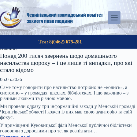
Перейти
до
вмісту
Чернігівський громадський комітет
захисту прав людини
Тел: 8(0462) 675-281
Новини
Понад 200 тисяч звернень щодо домашнього
насильства щороку – і це лише ті випадки, про які
стало відомо
05.05.2026
Саме тому говорити про насильство потрібно не «колись», а
системно – у громадах, школах, бібліотеках. І що важливо – з
різними людьми та різною мовою.
Ми провели одразу три інформаційні заходи у Менській громаді
Чернігівської області і кожен із них мав свою аудиторію та свій
фокус.
У приміщенні Куковицької філії Менської публічної бібліотеки
говорили з дорослими про те, як розпізнати…
:
Читати далі