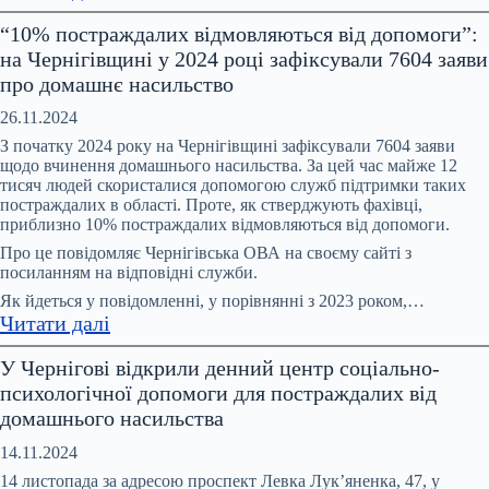
На
“10% постраждалих відмовляються від допомоги”:
Координаційній
на Чернігівщині у 2024 році зафіксували 7604 заяви
раді
про домашнє насильство
обговорили
питання
26.11.2024
запобігання
З початку 2024 року на Чернігівщині зафіксували 7604 заяви
та
щодо вчинення домашнього насильства. За цей час майже 12
тисяч людей скористалися допомогою служб підтримки таких
протидії
постраждалих в області. Проте, як стверджують фахівці,
домашньому
приблизно 10% постраждалих відмовляються від допомоги.
насильству,
Про це повідомляє Чернігівська ОВА на своєму сайті з
насильству
посиланням на відповідні служби.
за
Як йдеться у повідомленні, у порівнянні з 2023 роком,…
ознакою
:
Читати далі
статі
“10%
У Чернігові відкрили денний центр соціально-
постраждалих
психологічної допомоги для постраждалих від
відмовляються
домашнього насильства
від
допомоги”:
14.11.2024
на
14 листопада за адресою проспект Левка Лук’яненка, 47, у