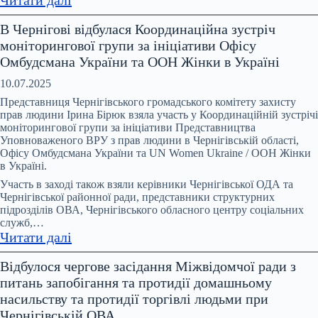
Понад
В Чернігові відбулася Координаційна зустріч
200
моніторингової групи за ініціативи Офісу
тисяч
Омбудсмана України та ООН Жінки в Україні
звернень
щодо
10.07.2025
домашнього
Представниця Чернігівського громадського комітету захисту
насильства
прав людини Ірина Бірюк взяла участь у Координаційній зустрічі
моніторингової групи за ініціативи Представництва
щороку
Уповноваженого ВРУ з прав людини в Чернігівській області,
–
Офісу Омбудсмана України та UN Women Ukraine / ООН Жінки
і
в Україні.
це
Участь в заході також взяли керівники Чернігівської ОДА та
лише
Чернігівської районної ради, представники структурних
ті
підрозділів ОВА, Чернігівського обласного центру соціальних
служб,…
випадки,
:
Читати далі
про
В
які
Відбулося чергове засідання Міжвідомчої ради з
Чернігові
стало
питань запобігання та протидії домашньому
відбулася
відомо
насильству та протидії торгівлі людьми при
Координаційна
Чернігівській ОВА