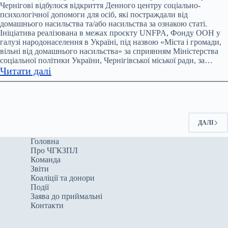
Чернігівщині
Чернігові відбулося відкриття Денного центру соціально-
психологічної допомоги для осіб, які постраждали від
у
домашнього насильства та/або насильства за ознакою статі.
2024
Ініціатива реалізована в межах проєкту UNFPA, Фонду ООН у
році
галузі народонаселення в Україні, під назвою «Міста і громади,
зафіксували
вільні від домашнього насильства» за сприянням Міністерства
соціальної політики України, Чернігівської міської ради, за…
7604
:
Читати далі
заяви
У
про
Чернігові
домашнє
відкрили
насильство
денний
ДАЛІ
центр
соціально-
Головна
Про ЧГКЗПЛ
психологічної
Команда
допомоги
Звіти
для
Коаліції та донори
постраждалих
Події
Заява до приймальні
від
Контакти
домашнього
насильства