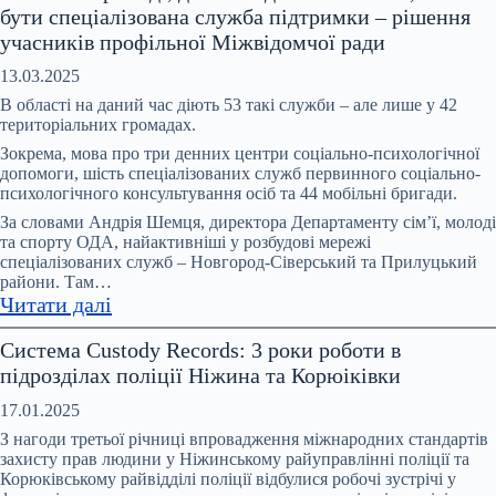
бути спеціалізована служба підтримки – рішення
2025
учасників профільної Міжвідомчої ради
року
в
13.03.2025
Чернігові
В області на даний час діють 53 такі служби – але лише у 42
зросла
територіальних громадах.
кількість
Зокрема, мова про три денних центри соціально-психологічної
повідомлень
допомоги, шість спеціалізованих служб первинного соціально-
психологічного консультування осіб та 44 мобільні бригади.
про
вчинення
За словами Андрія Шемця, директора Департаменту сім’ї, молоді
та спорту ОДА, найактивніші у розбудові мережі
домашнього
спеціалізованих служб – Новгород-Сіверський та Прилуцький
насильства
райони. Там…
:
Читати далі
У
Система Custody Records: 3 роки роботи в
кожній
підрозділах поліції Ніжина та Корюіківки
громаді,
де
17.01.2025
є
З нагоди третьої річниці впровадження міжнародних стандартів
випадки
захисту прав людини у Ніжинському райуправлінні поліції та
Корюківському райвідділі поліції відбулися робочі зустрічі у
насильства,