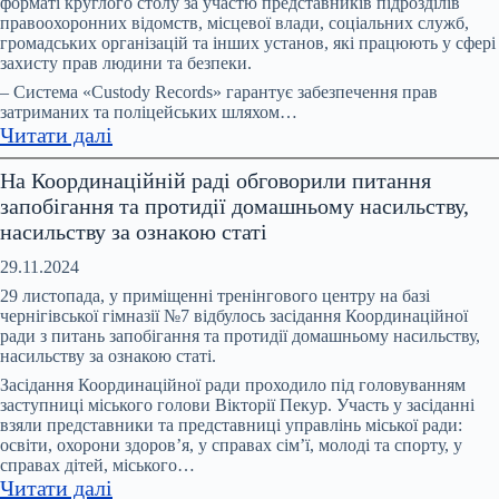
форматі круглого столу за участю представників підрозділів
має
правоохоронних відомств, місцевої влади, соціальних служб,
бути
громадських організацій та інших установ, які працюють у сфері
спеціалізована
захисту прав людини та безпеки.
служба
– Система «Custody Records» гарантує забезпечення прав
підтримки
затриманих та поліцейських шляхом…
:
Читати далі
–
Система
рішення
На Координаційній раді обговорили питання
Custody
учасників
запобігання та протидії домашньому насильству,
Records:
профільної
насильству за ознакою статі
3
Міжвідомчої
роки
ради
29.11.2024
роботи
29 листопада, у приміщенні тренінгового центру на базі
в
чернігівської гімназії №7 відбулось засідання Координаційної
ради з питань запобігання та протидії домашньому насильству,
підрозділах
насильству за ознакою статі.
поліції
Засідання Координаційної ради проходило під головуванням
Ніжина
заступниці міського голови Вікторії Пекур. Участь у засіданні
та
взяли представники та представниці управлінь міської ради:
Корюіківки
освіти, охорони здоров’я, у справах сім’ї, молоді та спорту, у
справах дітей, міського…
:
Читати далі