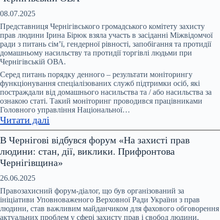
зустріч
моніторингової
08.07.2025
групи
Представниця Чернігівського громадського комітету захисту
за
прав людини Ірина Бірюк взяла участь в засіданні Міжвідомчої
ради з питань сімʼї, гендерної рівності, запобігання та протидії
ініціативи
домашньому насильству та протидії торгівлі людьми при
Офісу
Чернігівській ОВА.
Омбудсмана
Серед питань порядку денного – результати моніторингу
України
функціонування спеціалізованих служб підтримки осіб, які
та
постраждали від домашнього насильства та / або насильства за
ООН
ознакою статі. Такий моніторинг проводився працівниками
Головного управління Національної…
Жінки
:
Читати далі
в
Відбулося
Україні
В Чернігові відбувся форум «На захисті прав
чергове
людини: стан, дії, виклики. Прифронтова
засідання
Чернігівщина»
Міжвідомчої
ради
26.06.2025
з
Правозахисний форум-діалог, що був організований за
питань
ініціативи Уповноваженого Верховної Ради України з прав
людини, став важливим майданчиком для фахового обговорення
запобігання
актуальних проблем у сфері захисту прав і свобод людини,