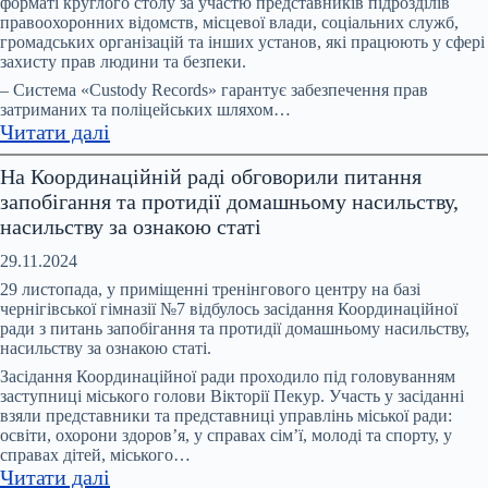
форматі круглого столу за участю представників підрозділів
має
правоохоронних відомств, місцевої влади, соціальних служб,
бути
громадських організацій та інших установ, які працюють у сфері
спеціалізована
захисту прав людини та безпеки.
служба
– Система «Custody Records» гарантує забезпечення прав
підтримки
затриманих та поліцейських шляхом…
:
Читати далі
–
Система
рішення
На Координаційній раді обговорили питання
Custody
учасників
запобігання та протидії домашньому насильству,
Records:
профільної
насильству за ознакою статі
3
Міжвідомчої
роки
ради
29.11.2024
роботи
29 листопада, у приміщенні тренінгового центру на базі
в
чернігівської гімназії №7 відбулось засідання Координаційної
ради з питань запобігання та протидії домашньому насильству,
підрозділах
насильству за ознакою статі.
поліції
Засідання Координаційної ради проходило під головуванням
Ніжина
заступниці міського голови Вікторії Пекур. Участь у засіданні
та
взяли представники та представниці управлінь міської ради:
Корюіківки
освіти, охорони здоров’я, у справах сім’ї, молоді та спорту, у
справах дітей, міського…
:
Читати далі