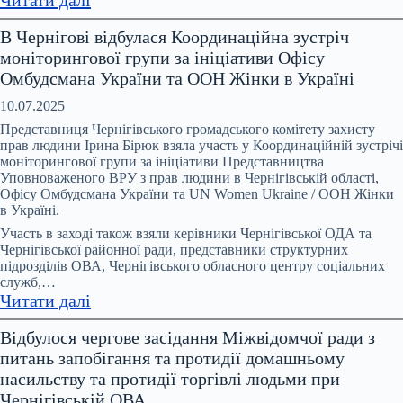
Понад
В Чернігові відбулася Координаційна зустріч
200
моніторингової групи за ініціативи Офісу
тисяч
Омбудсмана України та ООН Жінки в Україні
звернень
щодо
10.07.2025
домашнього
Представниця Чернігівського громадського комітету захисту
насильства
прав людини Ірина Бірюк взяла участь у Координаційній зустрічі
моніторингової групи за ініціативи Представництва
щороку
Уповноваженого ВРУ з прав людини в Чернігівській області,
–
Офісу Омбудсмана України та UN Women Ukraine / ООН Жінки
і
в Україні.
це
Участь в заході також взяли керівники Чернігівської ОДА та
лише
Чернігівської районної ради, представники структурних
ті
підрозділів ОВА, Чернігівського обласного центру соціальних
служб,…
випадки,
:
Читати далі
про
В
які
Відбулося чергове засідання Міжвідомчої ради з
Чернігові
стало
питань запобігання та протидії домашньому
відбулася
відомо
насильству та протидії торгівлі людьми при
Координаційна
Чернігівській ОВА