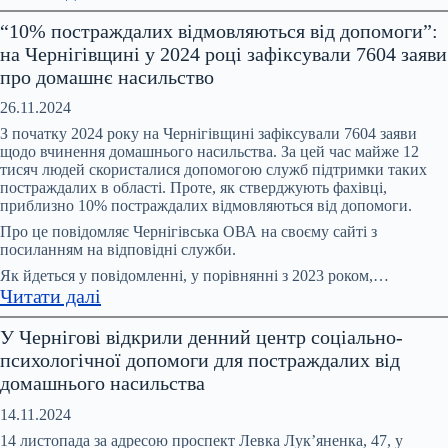
На
“10% постраждалих відмовляються від допомоги”:
Координаційній
на Чернігівщині у 2024 році зафіксували 7604 заяви
раді
про домашнє насильство
обговорили
питання
26.11.2024
запобігання
З початку 2024 року на Чернігівщині зафіксували 7604 заяви
та
щодо вчинення домашнього насильства. За цей час майже 12
тисяч людей скористалися допомогою служб підтримки таких
протидії
постраждалих в області. Проте, як стверджують фахівці,
домашньому
приблизно 10% постраждалих відмовляються від допомоги.
насильству,
Про це повідомляє Чернігівська ОВА на своєму сайті з
насильству
посиланням на відповідні служби.
за
Як йдеться у повідомленні, у порівнянні з 2023 роком,…
ознакою
:
Читати далі
статі
“10%
У Чернігові відкрили денний центр соціально-
постраждалих
психологічної допомоги для постраждалих від
відмовляються
домашнього насильства
від
допомоги”:
14.11.2024
на
14 листопада за адресою проспект Левка Лук’яненка, 47, у