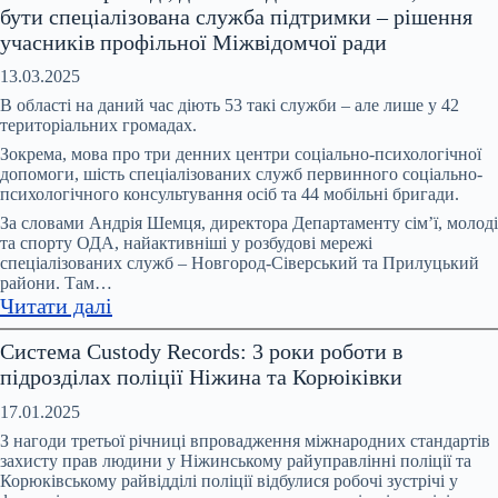
бути спеціалізована служба підтримки – рішення
2025
учасників профільної Міжвідомчої ради
року
в
13.03.2025
Чернігові
В області на даний час діють 53 такі служби – але лише у 42
зросла
територіальних громадах.
кількість
Зокрема, мова про три денних центри соціально-психологічної
повідомлень
допомоги, шість спеціалізованих служб первинного соціально-
психологічного консультування осіб та 44 мобільні бригади.
про
вчинення
За словами Андрія Шемця, директора Департаменту сім’ї, молоді
та спорту ОДА, найактивніші у розбудові мережі
домашнього
спеціалізованих служб – Новгород-Сіверський та Прилуцький
насильства
райони. Там…
:
Читати далі
У
Система Custody Records: 3 роки роботи в
кожній
підрозділах поліції Ніжина та Корюіківки
громаді,
де
17.01.2025
є
З нагоди третьої річниці впровадження міжнародних стандартів
випадки
захисту прав людини у Ніжинському райуправлінні поліції та
Корюківському райвідділі поліції відбулися робочі зустрічі у
насильства,