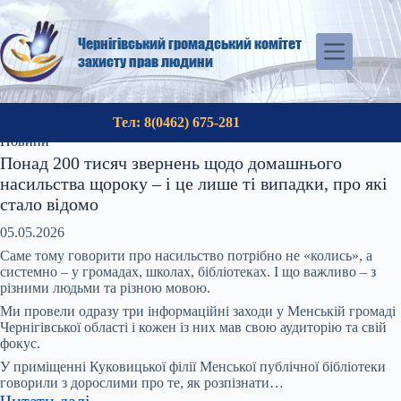
Перейти
до
вмісту
Чернігівський громадський комітет
захисту прав людини
Тел: 8(0462) 675-281
Новини
Понад 200 тисяч звернень щодо домашнього
насильства щороку – і це лише ті випадки, про які
стало відомо
05.05.2026
Саме тому говорити про насильство потрібно не «колись», а
системно – у громадах, школах, бібліотеках. І що важливо – з
різними людьми та різною мовою.
Ми провели одразу три інформаційні заходи у Менській громаді
Чернігівської області і кожен із них мав свою аудиторію та свій
фокус.
У приміщенні Куковицької філії Менської публічної бібліотеки
говорили з дорослими про те, як розпізнати…
:
Читати далі