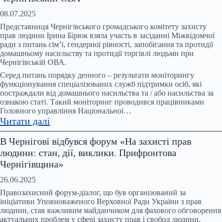
зустріч
моніторингової
08.07.2025
групи
Представниця Чернігівського громадського комітету захисту
за
прав людини Ірина Бірюк взяла участь в засіданні Міжвідомчої
ради з питань сімʼї, гендерної рівності, запобігання та протидії
ініціативи
домашньому насильству та протидії торгівлі людьми при
Офісу
Чернігівській ОВА.
Омбудсмана
Серед питань порядку денного – результати моніторингу
України
функціонування спеціалізованих служб підтримки осіб, які
та
постраждали від домашнього насильства та / або насильства за
ООН
ознакою статі. Такий моніторинг проводився працівниками
Головного управління Національної…
Жінки
:
Читати далі
в
Відбулося
Україні
В Чернігові відбувся форум «На захисті прав
чергове
людини: стан, дії, виклики. Прифронтова
засідання
Чернігівщина»
Міжвідомчої
ради
26.06.2025
з
Правозахисний форум-діалог, що був організований за
питань
ініціативи Уповноваженого Верховної Ради України з прав
людини, став важливим майданчиком для фахового обговорення
запобігання
актуальних проблем у сфері захисту прав і свобод людини,