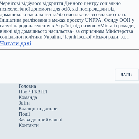
Чернігівщині
Чернігові відбулося відкриття Денного центру соціально-
психологічної допомоги для осіб, які постраждали від
у
домашнього насильства та/або насильства за ознакою статі.
2024
Ініціатива реалізована в межах проєкту UNFPA, Фонду ООН у
році
галузі народонаселення в Україні, під назвою «Міста і громади,
зафіксували
вільні від домашнього насильства» за сприянням Міністерства
соціальної політики України, Чернігівської міської ради, за…
7604
:
Читати далі
заяви
У
про
Чернігові
домашнє
відкрили
насильство
денний
ДАЛІ
центр
соціально-
Головна
Про ЧГКЗПЛ
психологічної
Команда
допомоги
Звіти
для
Коаліції та донори
постраждалих
Події
Заява до приймальні
від
Контакти
домашнього
насильства