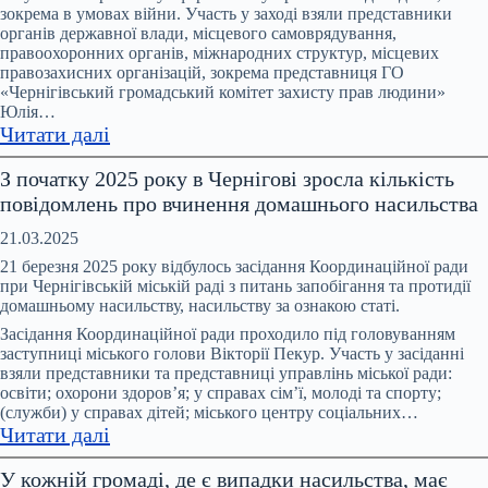
та
зокрема в умовах війни. Участь у заході взяли представники
протидії
органів державної влади, місцевого самоврядування,
домашньому
правоохоронних органів, міжнародних структур, місцевих
правозахисних організацій, зокрема представниця ГО
насильству
«Чернігівський громадський комітет захисту прав людини»
та
Юлія…
протидії
:
Читати далі
торгівлі
В
людьми
З початку 2025 року в Чернігові зросла кількість
Чернігові
при
повідомлень про вчинення домашнього насильства
відбувся
Чернігівській
форум
21.03.2025
ОВА
«На
21 березня 2025 року відбулось засідання Координаційної ради
захисті
при Чернігівській міській раді з питань запобігання та протидії
домашньому насильству, насильству за ознакою статі.
прав
людини:
Засідання Координаційної ради проходило під головуванням
заступниці міського голови Вікторії Пекур. Участь у засіданні
стан,
взяли представники та представниці управлінь міської ради:
дії,
освіти; охорони здоров’я; у справах сім’ї, молоді та спорту;
виклики.
(служби) у справах дітей; міського центру соціальних…
:
Прифронтова
Читати далі
З
Чернігівщина»
У кожній громаді, де є випадки насильства, має
початку