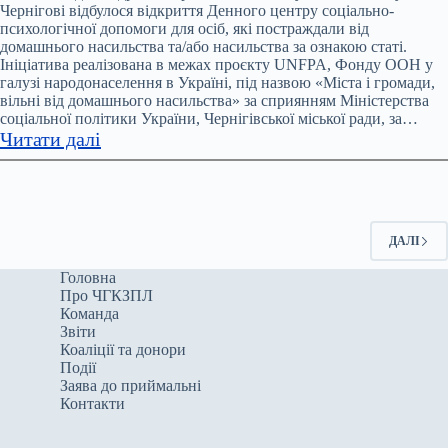
Чернігівщині
Чернігові відбулося відкриття Денного центру соціально-
психологічної допомоги для осіб, які постраждали від
у
домашнього насильства та/або насильства за ознакою статі.
2024
Ініціатива реалізована в межах проєкту UNFPA, Фонду ООН у
році
галузі народонаселення в Україні, під назвою «Міста і громади,
зафіксували
вільні від домашнього насильства» за сприянням Міністерства
соціальної політики України, Чернігівської міської ради, за…
7604
:
Читати далі
заяви
У
про
Чернігові
домашнє
відкрили
насильство
денний
ДАЛІ
центр
соціально-
Головна
Про ЧГКЗПЛ
психологічної
Команда
допомоги
Звіти
для
Коаліції та донори
постраждалих
Події
Заява до приймальні
від
Контакти
домашнього
насильства