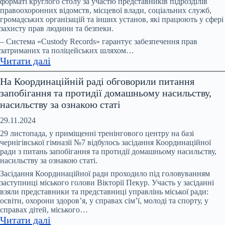
форматі круглого столу за участю представників підрозділів
має
правоохоронних відомств, місцевої влади, соціальних служб,
бути
громадських організацій та інших установ, які працюють у сфері
спеціалізована
захисту прав людини та безпеки.
служба
– Система «Custody Records» гарантує забезпечення прав
підтримки
затриманих та поліцейських шляхом…
:
Читати далі
–
Система
рішення
На Координаційній раді обговорили питання
Custody
учасників
запобігання та протидії домашньому насильству,
Records:
профільної
насильству за ознакою статі
3
Міжвідомчої
роки
ради
29.11.2024
роботи
29 листопада, у приміщенні тренінгового центру на базі
в
чернігівської гімназії №7 відбулось засідання Координаційної
ради з питань запобігання та протидії домашньому насильству,
підрозділах
насильству за ознакою статі.
поліції
Засідання Координаційної ради проходило під головуванням
Ніжина
заступниці міського голови Вікторії Пекур. Участь у засіданні
та
взяли представники та представниці управлінь міської ради:
Корюіківки
освіти, охорони здоров’я, у справах сім’ї, молоді та спорту, у
справах дітей, міського…
:
Читати далі