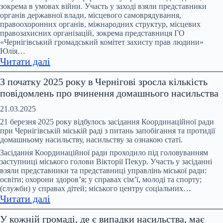
та
зокрема в умовах війни. Участь у заході взяли представники
протидії
органів державної влади, місцевого самоврядування,
домашньому
правоохоронних органів, міжнародних структур, місцевих
правозахисних організацій, зокрема представниця ГО
насильству
«Чернігівський громадський комітет захисту прав людини»
та
Юлія…
протидії
:
Читати далі
торгівлі
В
людьми
З початку 2025 року в Чернігові зросла кількість
Чернігові
при
повідомлень про вчинення домашнього насильства
відбувся
Чернігівській
форум
21.03.2025
ОВА
«На
21 березня 2025 року відбулось засідання Координаційної ради
захисті
при Чернігівській міській раді з питань запобігання та протидії
домашньому насильству, насильству за ознакою статі.
прав
людини:
Засідання Координаційної ради проходило під головуванням
заступниці міського голови Вікторії Пекур. Участь у засіданні
стан,
взяли представники та представниці управлінь міської ради:
дії,
освіти; охорони здоров’я; у справах сім’ї, молоді та спорту;
виклики.
(служби) у справах дітей; міського центру соціальних…
:
Прифронтова
Читати далі
З
Чернігівщина»
У кожній громаді, де є випадки насильства, має
початку