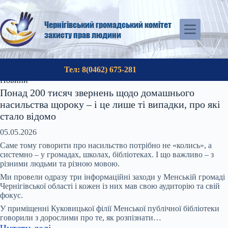
Перейти
до
вмісту
Чернігівський громадський комітет
захисту прав людини
Тел: 8(0462) 675-281
Новини
Понад 200 тисяч звернень щодо домашнього
насильства щороку – і це лише ті випадки, про які
стало відомо
05.05.2026
Саме тому говорити про насильство потрібно не «колись», а
системно – у громадах, школах, бібліотеках. І що важливо – з
різними людьми та різною мовою.
Ми провели одразу три інформаційні заходи у Менській громаді
Чернігівської області і кожен із них мав свою аудиторію та свій
фокус.
У приміщенні Куковицької філії Менської публічної бібліотеки
говорили з дорослими про те, як розпізнати…
:
Читати далі