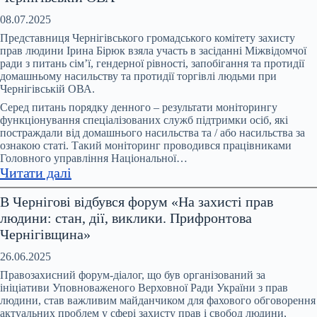
зустріч
моніторингової
08.07.2025
групи
Представниця Чернігівського громадського комітету захисту
за
прав людини Ірина Бірюк взяла участь в засіданні Міжвідомчої
ради з питань сімʼї, гендерної рівності, запобігання та протидії
ініціативи
домашньому насильству та протидії торгівлі людьми при
Офісу
Чернігівській ОВА.
Омбудсмана
Серед питань порядку денного – результати моніторингу
України
функціонування спеціалізованих служб підтримки осіб, які
та
постраждали від домашнього насильства та / або насильства за
ООН
ознакою статі. Такий моніторинг проводився працівниками
Головного управління Національної…
Жінки
:
Читати далі
в
Відбулося
Україні
В Чернігові відбувся форум «На захисті прав
чергове
людини: стан, дії, виклики. Прифронтова
засідання
Чернігівщина»
Міжвідомчої
ради
26.06.2025
з
Правозахисний форум-діалог, що був організований за
питань
ініціативи Уповноваженого Верховної Ради України з прав
людини, став важливим майданчиком для фахового обговорення
запобігання
актуальних проблем у сфері захисту прав і свобод людини,