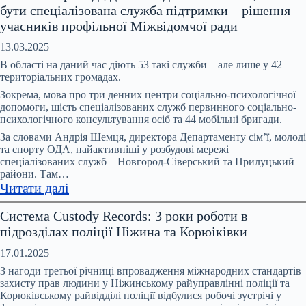
бути спеціалізована служба підтримки – рішення
2025
учасників профільної Міжвідомчої ради
року
в
13.03.2025
Чернігові
В області на даний час діють 53 такі служби – але лише у 42
зросла
територіальних громадах.
кількість
Зокрема, мова про три денних центри соціально-психологічної
повідомлень
допомоги, шість спеціалізованих служб первинного соціально-
психологічного консультування осіб та 44 мобільні бригади.
про
вчинення
За словами Андрія Шемця, директора Департаменту сім’ї, молоді
та спорту ОДА, найактивніші у розбудові мережі
домашнього
спеціалізованих служб – Новгород-Сіверський та Прилуцький
насильства
райони. Там…
:
Читати далі
У
Система Custody Records: 3 роки роботи в
кожній
підрозділах поліції Ніжина та Корюіківки
громаді,
де
17.01.2025
є
З нагоди третьої річниці впровадження міжнародних стандартів
випадки
захисту прав людини у Ніжинському райуправлінні поліції та
Корюківському райвідділі поліції відбулися робочі зустрічі у
насильства,