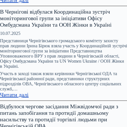
Понад
В Чернігові відбулася Координаційна зустріч
200
моніторингової групи за ініціативи Офісу
тисяч
Омбудсмана України та ООН Жінки в Україні
звернень
щодо
10.07.2025
домашнього
Представниця Чернігівського громадського комітету захисту
насильства
прав людини Ірина Бірюк взяла участь у Координаційній зустрічі
моніторингової групи за ініціативи Представництва
щороку
Уповноваженого ВРУ з прав людини в Чернігівській області,
–
Офісу Омбудсмана України та UN Women Ukraine / ООН Жінки
і
в Україні.
це
Участь в заході також взяли керівники Чернігівської ОДА та
лише
Чернігівської районної ради, представники структурних
ті
підрозділів ОВА, Чернігівського обласного центру соціальних
служб,…
випадки,
:
Читати далі
про
В
які
Відбулося чергове засідання Міжвідомчої ради з
Чернігові
стало
питань запобігання та протидії домашньому
відбулася
відомо
насильству та протидії торгівлі людьми при
Координаційна
Чернігівській ОВА