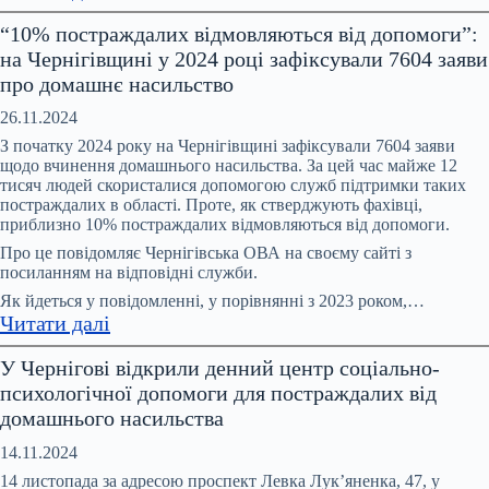
На
“10% постраждалих відмовляються від допомоги”:
Координаційній
на Чернігівщині у 2024 році зафіксували 7604 заяви
раді
про домашнє насильство
обговорили
питання
26.11.2024
запобігання
З початку 2024 року на Чернігівщині зафіксували 7604 заяви
та
щодо вчинення домашнього насильства. За цей час майже 12
тисяч людей скористалися допомогою служб підтримки таких
протидії
постраждалих в області. Проте, як стверджують фахівці,
домашньому
приблизно 10% постраждалих відмовляються від допомоги.
насильству,
Про це повідомляє Чернігівська ОВА на своєму сайті з
насильству
посиланням на відповідні служби.
за
Як йдеться у повідомленні, у порівнянні з 2023 роком,…
ознакою
:
Читати далі
статі
“10%
У Чернігові відкрили денний центр соціально-
постраждалих
психологічної допомоги для постраждалих від
відмовляються
домашнього насильства
від
допомоги”:
14.11.2024
на
14 листопада за адресою проспект Левка Лук’яненка, 47, у