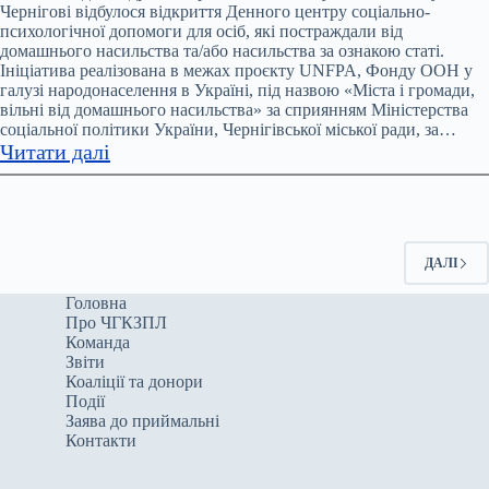
Чернігівщині
Чернігові відбулося відкриття Денного центру соціально-
психологічної допомоги для осіб, які постраждали від
у
домашнього насильства та/або насильства за ознакою статі.
2024
Ініціатива реалізована в межах проєкту UNFPA, Фонду ООН у
році
галузі народонаселення в Україні, під назвою «Міста і громади,
зафіксували
вільні від домашнього насильства» за сприянням Міністерства
соціальної політики України, Чернігівської міської ради, за…
7604
:
Читати далі
заяви
У
про
Чернігові
домашнє
відкрили
насильство
денний
ДАЛІ
центр
соціально-
Головна
Про ЧГКЗПЛ
психологічної
Команда
допомоги
Звіти
для
Коаліції та донори
постраждалих
Події
Заява до приймальні
від
Контакти
домашнього
насильства