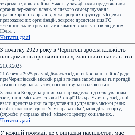
та
зокрема в умовах війни. Участь у заході взяли представники
протидії
органів державної влади, місцевого самоврядування,
домашньому
правоохоронних органів, міжнародних структур, місцевих
правозахисних організацій, зокрема представниця ГО
насильству
«Чернігівський громадський комітет захисту прав людини»
та
Юлія…
протидії
:
Читати далі
торгівлі
В
людьми
З початку 2025 року в Чернігові зросла кількість
Чернігові
при
повідомлень про вчинення домашнього насильства
відбувся
Чернігівській
форум
21.03.2025
ОВА
«На
21 березня 2025 року відбулось засідання Координаційної ради
захисті
при Чернігівській міській раді з питань запобігання та протидії
домашньому насильству, насильству за ознакою статі.
прав
людини:
Засідання Координаційної ради проходило під головуванням
заступниці міського голови Вікторії Пекур. Участь у засіданні
стан,
взяли представники та представниці управлінь міської ради:
дії,
освіти; охорони здоров’я; у справах сім’ї, молоді та спорту;
виклики.
(служби) у справах дітей; міського центру соціальних…
:
Прифронтова
Читати далі
З
Чернігівщина»
У кожній громаді, де є випадки насильства, має
початку