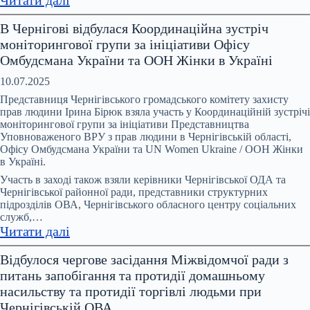
Понад
В Чернігові відбулася Координаційна зустріч
200
моніторингової групи за ініціативи Офісу
тисяч
Омбудсмана України та ООН Жінки в Україні
звернень
щодо
10.07.2025
домашнього
Представниця Чернігівського громадського комітету захисту
насильства
прав людини Ірина Бірюк взяла участь у Координаційній зустрічі
моніторингової групи за ініціативи Представництва
щороку
Уповноваженого ВРУ з прав людини в Чернігівській області,
–
Офісу Омбудсмана України та UN Women Ukraine / ООН Жінки
і
в Україні.
це
Участь в заході також взяли керівники Чернігівської ОДА та
лише
Чернігівської районної ради, представники структурних
ті
підрозділів ОВА, Чернігівського обласного центру соціальних
служб,…
випадки,
:
Читати далі
про
В
які
Відбулося чергове засідання Міжвідомчої ради з
Чернігові
стало
питань запобігання та протидії домашньому
відбулася
відомо
насильству та протидії торгівлі людьми при
Координаційна
Чернігівській ОВА