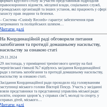
форматі круглого столу за участю представників підрозділів
має
правоохоронних відомств, місцевої влади, соціальних служб,
бути
громадських організацій та інших установ, які працюють у сфері
спеціалізована
захисту прав людини та безпеки.
служба
– Система «Custody Records» гарантує забезпечення прав
підтримки
затриманих та поліцейських шляхом…
:
Читати далі
–
Система
рішення
На Координаційній раді обговорили питання
Custody
учасників
запобігання та протидії домашньому насильству,
Records:
профільної
насильству за ознакою статі
3
Міжвідомчої
роки
ради
29.11.2024
роботи
29 листопада, у приміщенні тренінгового центру на базі
в
чернігівської гімназії №7 відбулось засідання Координаційної
ради з питань запобігання та протидії домашньому насильству,
підрозділах
насильству за ознакою статі.
поліції
Засідання Координаційної ради проходило під головуванням
Ніжина
заступниці міського голови Вікторії Пекур. Участь у засіданні
та
взяли представники та представниці управлінь міської ради:
Корюіківки
освіти, охорони здоров’я, у справах сім’ї, молоді та спорту, у
справах дітей, міського…
:
Читати далі