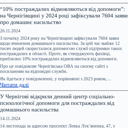
На
“10% постраждалих відмовляються від допомоги”:
Координаційній
на Чернігівщині у 2024 році зафіксували 7604 заяви
раді
про домашнє насильство
обговорили
питання
26.11.2024
запобігання
З початку 2024 року на Чернігівщині зафіксували 7604 заяви
та
щодо вчинення домашнього насильства. За цей час майже 12
тисяч людей скористалися допомогою служб підтримки таких
протидії
постраждалих в області. Проте, як стверджують фахівці,
домашньому
приблизно 10% постраждалих відмовляються від допомоги.
насильству,
Про це повідомляє Чернігівська ОВА на своєму сайті з
насильству
посиланням на відповідні служби.
за
Як йдеться у повідомленні, у порівнянні з 2023 роком,…
ознакою
:
Читати далі
статі
“10%
У Чернігові відкрили денний центр соціально-
постраждалих
психологічної допомоги для постраждалих від
відмовляються
домашнього насильства
від
допомоги”:
14.11.2024
на
14 листопада за адресою проспект Левка Лук’яненка, 47, у