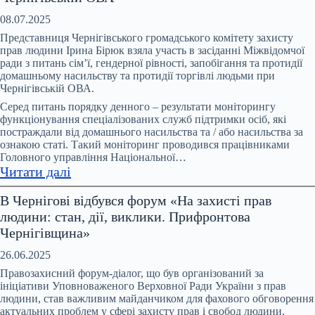
зустріч
моніторингової
08.07.2025
групи
Представниця Чернігівського громадського комітету захисту
за
прав людини Ірина Бірюк взяла участь в засіданні Міжвідомчої
ради з питань сімʼї, гендерної рівності, запобігання та протидії
ініціативи
домашньому насильству та протидії торгівлі людьми при
Офісу
Чернігівській ОВА.
Омбудсмана
Серед питань порядку денного – результати моніторингу
України
функціонування спеціалізованих служб підтримки осіб, які
та
постраждали від домашнього насильства та / або насильства за
ООН
ознакою статі. Такий моніторинг проводився працівниками
Головного управління Національної…
Жінки
:
Читати далі
в
Відбулося
Україні
В Чернігові відбувся форум «На захисті прав
чергове
людини: стан, дії, виклики. Прифронтова
засідання
Чернігівщина»
Міжвідомчої
ради
26.06.2025
з
Правозахисний форум-діалог, що був організований за
питань
ініціативи Уповноваженого Верховної Ради України з прав
людини, став важливим майданчиком для фахового обговорення
запобігання
актуальних проблем у сфері захисту прав і свобод людини,