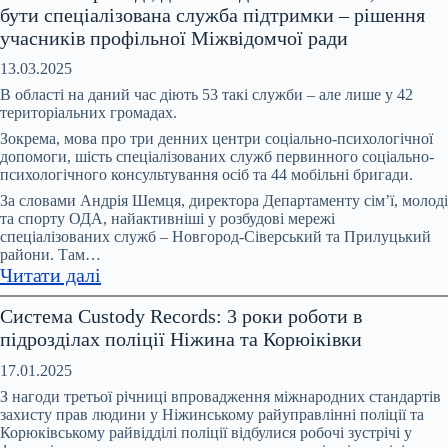
бути спеціалізована служба підтримки – рішення
2025
учасників профільної Міжвідомчої ради
року
в
13.03.2025
Чернігові
В області на даний час діють 53 такі служби – але лише у 42
зросла
територіальних громадах.
кількість
Зокрема, мова про три денних центри соціально-психологічної
повідомлень
допомоги, шість спеціалізованих служб первинного соціально-
психологічного консультування осіб та 44 мобільні бригади.
про
вчинення
За словами Андрія Шемця, директора Департаменту сім’ї, молоді
та спорту ОДА, найактивніші у розбудові мережі
домашнього
спеціалізованих служб – Новгород-Сіверський та Прилуцький
насильства
райони. Там…
:
Читати далі
У
Система Custody Records: 3 роки роботи в
кожній
підрозділах поліції Ніжина та Корюіківки
громаді,
де
17.01.2025
є
З нагоди третьої річниці впровадження міжнародних стандартів
випадки
захисту прав людини у Ніжинському райуправлінні поліції та
Корюківському райвідділі поліції відбулися робочі зустрічі у
насильства,