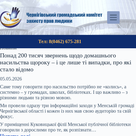
Перейти
до
вмісту
Чернігівський громадський комітет
захисту прав людини
Тел: 8(0462) 675-281
Новини
Понад 200 тисяч звернень щодо домашнього
насильства щороку – і це лише ті випадки, про які
стало відомо
05.05.2026
Саме тому говорити про насильство потрібно не «колись», а
системно – у громадах, школах, бібліотеках. І що важливо – з
різними людьми та різною мовою.
Ми провели одразу три інформаційні заходи у Менській громаді
Чернігівської області і кожен із них мав свою аудиторію та свій
фокус.
У приміщенні Куковицької філії Менської публічної бібліотеки
говорили з дорослими про те, як розпізнати…
:
Читати далі