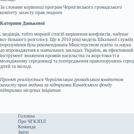
За словами керівниці програм Чернігівського громадського
комітету захисту прав людини
Катерини Данькової
, медіація, тобто мирний спосіб вирішення конфліктів, набуває
все більшого розголосу. Ще в 2010 році модель Шкільної служби
порозуміння була рекомендована Міністерством освіти та науки
до впровадження в навчальних закладах України, як ефективний
інструмент зниження проявів насильства та жорстокості в
молодіжному середовищі та попередження правопорушень серед
дітей та молоді.
Проект реалізується Чернігівським громадським комітетом
захисту прав людини за підтримки Канадського фонду
підтримки місцевих ініціатив.
Головна
Про ЧГКЗПЛ
Команда
Звіти