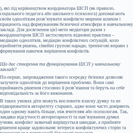
), які під керівництвом координатора ШСП (як правило,
соціального педагога або шкільного психолога) допомагають
своїм одноліткам розв’язувати конфлікти мирним шляхом і
працюють над формуванням безпечної атмосфери в навчальному
закладі. Для досягнення цієї мети медіатори разом з
координатором ШСП застосовують відновні практики –
медіацію однолітків, медіацію конфліктних ситуацій, коло
прийняття рішень, сімейні групові наради, тренінгові вправи з
формування навичок вирішення конфліктів.
Що дає створення та функціонування ШСП у навчальному
закладі?
По-перше, запровадження такого осередку безпеки дозволяє
залучити однолітків до вирішення проблеми. Вони самі
приймають рішення стосовно її розв’язання та беруть на себе
відповідальність за його виконання.
В таких умовах діти можуть висловити власну думку та не
підкорюватися авторитету старших, адже вони часто довіряють
один одному навіть більше, ніж вчителям або психологам. Так,
завдяки відсутності авторитарності та нав’язування думки
учням, конфлікт зазвичай вирішується швидше, а прийняте
рішення краще задовольняє інтереси конфліктуючих сторін та
виконується в переважній більшості випадків.