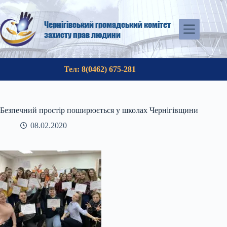
Перейти
до
вмісту
Чернігівський громадський комітет
захисту прав людини
Тел: 8(0462) 675-281
Безпечний простір поширюється у школах Чернігівщини
08.02.2020