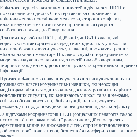
Крім того, однієї з важливих цінностей в діяльності ШСП є
повага один до одного. Спостерігаючи за спокійною та
врівноваженою поведінкою медіатора, сторони конфлікту
налаштовуються на позитивне сприйняття ситуації та
серйозного підходу до її вирішення.
Для початку роботи ШСП, відібрані учні 8-10 класів, які
користуються авторитетом серед своїх однолітків у школі та
виявили бажання взяти участь у навчанні, проходять тренінг
«Базові навички медіатора Шкільної служби порозуміння» за
моделлю залученого навчання, з постійним обговоренням,
творчими завданнями, роботою в групах та креативною подачею
інформації.
Протягом 4-денного навчання учасники отримують знання та
розвивають власні комунікативні навички, які необхідні
медіаторам, діляться один з одним досвідом розв’язання різних
конфліктних ситуацій, які виникають у школі та за її межами,
спільно обговорюють подібні ситуації, напрацьовують
рекомендації щодо поведінки та реагування під час конфлікту.
За відгуками координаторів ШСП (соціальних педагогів та/або
психологів) програма медіації ровесників здійснює досить
ефективний вплив на виховання дітей, сприяє встановленню
доброзичливої, толерантної, безпечної атмосфери в навчальному
закладі.