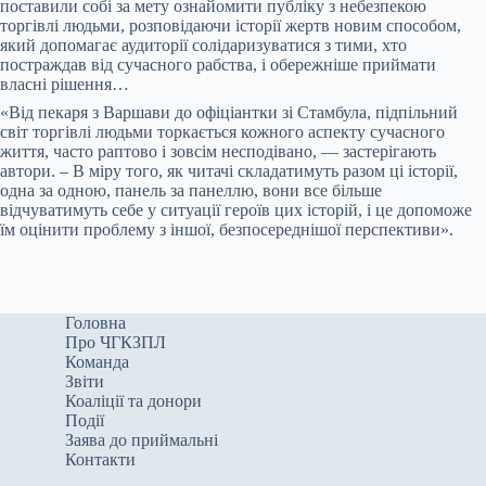
поставили собі за мету ознайомити публіку з небезпекою
торгівлі людьми, розповідаючи історії жертв новим способом,
який допомагає аудиторії солідаризуватися з тими, хто
постраждав від сучасного рабства, і обережніше приймати
власні рішення…
«Від пекаря з Варшави до офіціантки зі Стамбула, підпільний
світ торгівлі людьми торкається кожного аспекту сучасного
життя, часто раптово і зовсім несподівано, — застерігають
автори. – В міру того, як читачі складатимуть разом ці історії,
одна за одною, панель за панеллю, вони все більше
відчуватимуть себе у ситуації героїв цих історій, і це допоможе
їм оцінити проблему з іншої, безпосереднішої перспективи».
Головна
Про ЧГКЗПЛ
Команда
Звіти
Коаліції та донори
Події
Заява до приймальні
Контакти