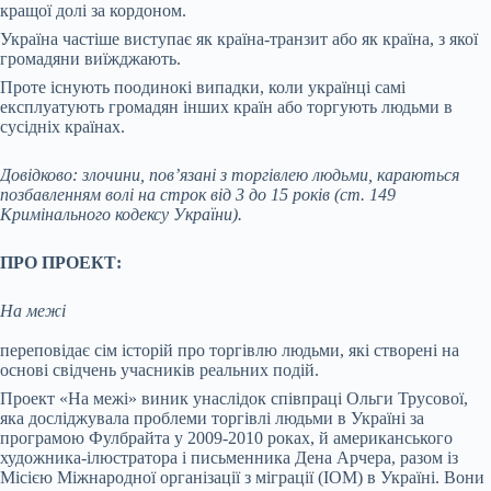
кращої долі за кордоном.
Україна частіше виступає як країна-транзит або як країна, з якої
громадяни виїжджають.
Проте існують поодинокі випадки, коли українці самі
експлуатують громадян інших країн або торгують людьми в
сусідніх країнах.
Довідково: злочини, пов’язані з торгівлею людьми, караються
позбавленням волі на строк від 3 до 15 років (ст. 149
Кримінального кодексу України).
ПРО ПРОЕКТ:
На межі
переповідає сім історій про торгівлю людьми, які створені на
основі свідчень учасників реальних подій.
Проект «На межі» виник унаслідок співпраці Ольги Трусової,
яка досліджувала проблеми торгівлі людьми в Україні за
програмою Фулбрайта у 2009-2010 роках, й американського
художника-ілюстратора і письменника Дена Арчера, разом із
Місією Міжнародної організації з міграції (IOM) в Україні. Вони