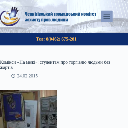
Перейти
до
вмісту
Чернігівський громадський комітет
захисту прав людини
Тел: 8(0462) 675-281
Комікси «На межі»: студентам про торгівлю людьми без
жартів
24.02.2015