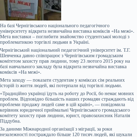
На базі Чернігівського національного педагогічного
університету відкрита незвичайна виставка коміксів «На межі».
Мета виставки – поглибити знайомство студентської молоді з
проблематикою торгівлі людьми в Україні.
Чернігівський національний педагогічний університет ім. Т.Г.
Шевченка давно співпрацює з Чернігівським громадським
комітетом захисту прав людини, тому 23 лютого 2015 року на
базі навчального закладу була відкрита незвичайна виставка
коміксів «На межі».
Мета заходу — показати студентам у коміксах сім реальних
історій із життя людей, які потерпали від торгівлі людьми.
«Традиційно українці їдуть на роботу до Росії, бо немає мовних
проблем. Відповідно більшість наших громадян страждають від
проблеми продажу людей саме в цій країні», — повідомила
керівник юридичної приймальні Чернігівського громадського
комітету захисту прав людини, юрист, правозахисник Наталія
Піддубна.
За даними Міжнародної організації з міграції, за роки
незалежності постраждало більше 120 тисяч людей, які шукали