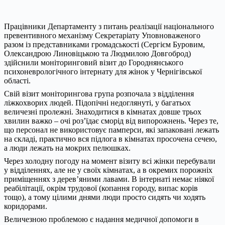
Працівники Департаменту з питань реалізації національного
превентивного механізму Секретаріату Уповноваженого
разом із представниками громадськості (Сергієм Буровим,
Олександрою Линовіцькою та Людмилою Довгоброд)
здійснили моніторинговий візит до Городнянського
психоневрологічного інтернату для жінок у Чернігівської
області.
Свій візит моніторингова група розпочала з відділення
ліжкохворих людей. Підопічні недоглянуті, у багатьох
величезні пролежні. Знаходитися в кімнатах довше трьох
хвилин важко – очі роз’їдає сморід від випорожнень. Через те,
що персонал не використовує памперси, які запаковані лежать
на складі, практично вся підлога в кімнатах просочена сечею,
а люди лежать на мокрих пелюшках.
Через холодну погоду на момент візиту всі жінки перебували
у відділеннях, але не у своїх кімнатах, а в окремих порожніх
приміщеннях з дерев’яними лавами. В інтернаті немає ніякої
реабілітації, окрім трудової (копання городу, випас корів
тощо), а тому цілими днями люди просто сидять чи ходять
коридорами.
Величезною проблемою є надання медичної допомоги в