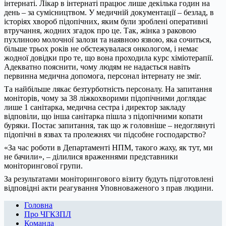
інтернаті. Лікар в інтернаті працює лише декілька годин на
день – за сумісництвом. У медичній документації – безлад, в
історіях хвороб підопічних, яким були зроблені оперативні
втручання, жодних згадок про це. Так, жінка з раковою
пухлиною молочної залози та наявною язвою, яка сочиться,
більше трьох років не обстежувалася онкологом, і немає
жодної довідки про те, що вона проходила курс хіміотерапії.
Адекватно пояснити, чому людям не надається навіть
первинна медична допомога, персонал інтернату не зміг.
Та найбільше лякає безтурботність персоналу. На запитання
моніторів, чому за 38 ліжкохворими підопічними доглядає
лише 1 санітарка, медична сестра і директор закладу
відповіли, що інша санітарка пішла з підопічними копати
буряки. Постає запитання, так що ж головніше – недоглянуті
підопічні в язвах та пролежнях чи підсобне господарство?
«За час роботи в Департаменті НПМ, такого жаху, як тут, ми
не бачили», – ділилися враженнями представники
моніторингової групи.
За результатами моніторингового візиту будуть підготовлені
відповідні акти реагування Уповноваженого з прав людини.
Головна
Про ЧГКЗПЛ
Команда