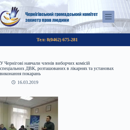
Перейти
до
вмісту
Чернігівський громадський комітет
захисту прав людини
Тел: 8(0462) 675-281
У Чернігові навчали членів виборчих комісій
спеціальних ДВК, розташованих в лікарнях та установах
виконання покарань
16.03.2019