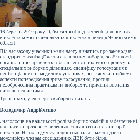
16 березня 2019 року відбувся тренінг для членів дільничних
виборчих комісій спеціальних виборчих дільниць Чернігівської
області.
Під час заходу учасники мали змогу дізнатись про законодавчі
стандарти організації чесних та вільних виборів, особливості
організаційно-правового забезпечення виборчого процесу на
спеціальних виборчих дільницях, специфіку голосування в
пенітенціарних та медичних установах, розглянули проблемні
аспекти попередження зриву голосування, протидії
недоброчесним практикам на виборах та причини визнання
виборів недійсними.
Тренер заходу, експерт з виборчих питань
Володимир Андрійченко
, наголосив на важливості ролі виборчих комісій в забезпеченні
вільного та прозорого волевиявлення вразливих категорій
виборців. На його думку, подібні навчальні заходи дають
можливість членам спеціальниих ДВК бути більш