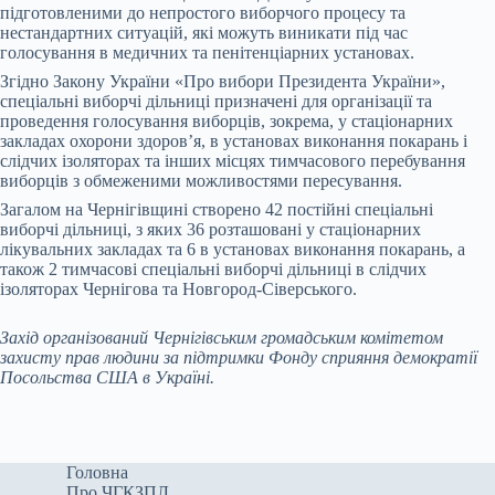
підготовленими до непростого виборчого процесу та
нестандартних ситуацій, які можуть виникати під час
голосування в медичних та пенітенціарних установах.
Згідно Закону України «Про вибори Президента України»,
спеціальні виборчі дільниці призначені для організації та
проведення голосування виборців, зокрема, у стаціонарних
закладах охорони здоров’я, в установах виконання покарань і
слідчих ізоляторах та інших місцях тимчасового перебування
виборців з обмеженими можливостями пересування.
Загалом на Чернігівщині створено 42 постійні спеціальні
виборчі дільниці, з яких 36 розташовані у стаціонарних
лікувальних закладах та 6 в установах виконання покарань, а
також 2 тимчасові спеціальні виборчі дільниці в слідчих
ізоляторах Чернігова та Новгород-Сіверського.
Захід організований Чернігівським громадським комітетом
захисту прав людини за підтримки Фонду сприяння демократії
Посольства США в Україні.
Головна
Про ЧГКЗПЛ