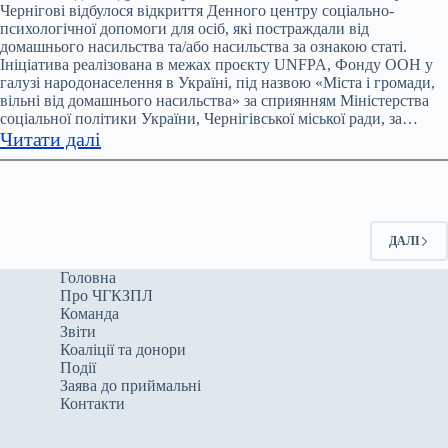
Чернігівщині
Чернігові відбулося відкриття Денного центру соціально-
психологічної допомоги для осіб, які постраждали від
у
домашнього насильства та/або насильства за ознакою статі.
2024
Ініціатива реалізована в межах проєкту UNFPA, Фонду ООН у
році
галузі народонаселення в Україні, під назвою «Міста і громади,
зафіксували
вільні від домашнього насильства» за сприянням Міністерства
соціальної політики України, Чернігівської міської ради, за…
7604
:
Читати далі
заяви
У
про
Чернігові
домашнє
відкрили
насильство
денний
ДАЛІ
центр
соціально-
Головна
Про ЧГКЗПЛ
психологічної
Команда
допомоги
Звіти
для
Коаліції та донори
постраждалих
Події
Заява до приймальні
від
Контакти
домашнього
насильства