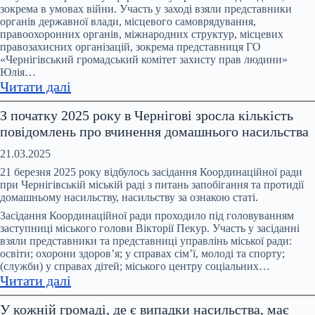
та
зокрема в умовах війни. Участь у заході взяли представники
протидії
органів державної влади, місцевого самоврядування,
домашньому
правоохоронних органів, міжнародних структур, місцевих
правозахисних організацій, зокрема представниця ГО
насильству
«Чернігівський громадський комітет захисту прав людини»
та
Юлія…
протидії
:
Читати далі
торгівлі
В
людьми
З початку 2025 року в Чернігові зросла кількість
Чернігові
при
повідомлень про вчинення домашнього насильства
відбувся
Чернігівській
форум
21.03.2025
ОВА
«На
21 березня 2025 року відбулось засідання Координаційної ради
захисті
при Чернігівській міській раді з питань запобігання та протидії
домашньому насильству, насильству за ознакою статі.
прав
людини:
Засідання Координаційної ради проходило під головуванням
заступниці міського голови Вікторії Пекур. Участь у засіданні
стан,
взяли представники та представниці управлінь міської ради:
дії,
освіти; охорони здоров’я; у справах сім’ї, молоді та спорту;
виклики.
(служби) у справах дітей; міського центру соціальних…
:
Прифронтова
Читати далі
З
Чернігівщина»
У кожній громаді, де є випадки насильства, має
початку