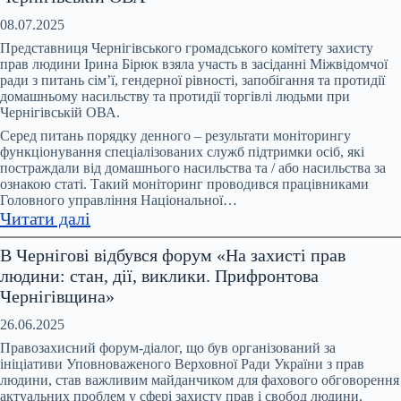
зустріч
моніторингової
08.07.2025
групи
Представниця Чернігівського громадського комітету захисту
за
прав людини Ірина Бірюк взяла участь в засіданні Міжвідомчої
ради з питань сімʼї, гендерної рівності, запобігання та протидії
ініціативи
домашньому насильству та протидії торгівлі людьми при
Офісу
Чернігівській ОВА.
Омбудсмана
Серед питань порядку денного – результати моніторингу
України
функціонування спеціалізованих служб підтримки осіб, які
та
постраждали від домашнього насильства та / або насильства за
ООН
ознакою статі. Такий моніторинг проводився працівниками
Головного управління Національної…
Жінки
:
Читати далі
в
Відбулося
Україні
В Чернігові відбувся форум «На захисті прав
чергове
людини: стан, дії, виклики. Прифронтова
засідання
Чернігівщина»
Міжвідомчої
ради
26.06.2025
з
Правозахисний форум-діалог, що був організований за
питань
ініціативи Уповноваженого Верховної Ради України з прав
людини, став важливим майданчиком для фахового обговорення
запобігання
актуальних проблем у сфері захисту прав і свобод людини,