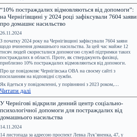
На
“10% постраждалих відмовляються від допомоги”:
Координаційній
на Чернігівщині у 2024 році зафіксували 7604 заяви
раді
про домашнє насильство
обговорили
питання
26.11.2024
запобігання
З початку 2024 року на Чернігівщині зафіксували 7604 заяви
та
щодо вчинення домашнього насильства. За цей час майже 12
тисяч людей скористалися допомогою служб підтримки таких
протидії
постраждалих в області. Проте, як стверджують фахівці,
домашньому
приблизно 10% постраждалих відмовляються від допомоги.
насильству,
Про це повідомляє Чернігівська ОВА на своєму сайті з
насильству
посиланням на відповідні служби.
за
Як йдеться у повідомленні, у порівнянні з 2023 роком,…
ознакою
:
Читати далі
статі
“10%
У Чернігові відкрили денний центр соціально-
постраждалих
психологічної допомоги для постраждалих від
відмовляються
домашнього насильства
від
допомоги”:
14.11.2024
на
14 листопада за адресою проспект Левка Лук’яненка, 47, у