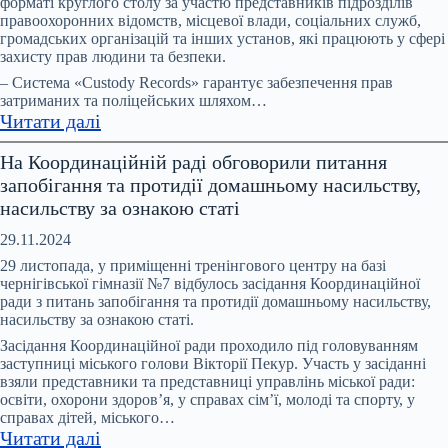
форматі круглого столу за участю представників підрозділів
має
правоохоронних відомств, місцевої влади, соціальних служб,
бути
громадських організацій та інших установ, які працюють у сфері
спеціалізована
захисту прав людини та безпеки.
служба
– Система «Custody Records» гарантує забезпечення прав
підтримки
затриманих та поліцейських шляхом…
:
Читати далі
–
Система
рішення
На Координаційній раді обговорили питання
Custody
учасників
запобігання та протидії домашньому насильству,
Records:
профільної
насильству за ознакою статі
3
Міжвідомчої
роки
ради
29.11.2024
роботи
29 листопада, у приміщенні тренінгового центру на базі
в
чернігівської гімназії №7 відбулось засідання Координаційної
ради з питань запобігання та протидії домашньому насильству,
підрозділах
насильству за ознакою статі.
поліції
Засідання Координаційної ради проходило під головуванням
Ніжина
заступниці міського голови Вікторії Пекур. Участь у засіданні
та
взяли представники та представниці управлінь міської ради:
Корюіківки
освіти, охорони здоров’я, у справах сім’ї, молоді та спорту, у
справах дітей, міського…
:
Читати далі