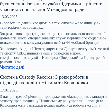
бути спеціалізована служба підтримки – рішення
2025
учасників профільної Міжвідомчої ради
року
в
13.03.2025
Чернігові
В області на даний час діють 53 такі служби – але лише у 42
зросла
територіальних громадах.
кількість
Зокрема, мова про три денних центри соціально-психологічної
повідомлень
допомоги, шість спеціалізованих служб первинного соціально-
психологічного консультування осіб та 44 мобільні бригади.
про
вчинення
За словами Андрія Шемця, директора Департаменту сім’ї, молоді
та спорту ОДА, найактивніші у розбудові мережі
домашнього
спеціалізованих служб – Новгород-Сіверський та Прилуцький
насильства
райони. Там…
:
Читати далі
У
Система Custody Records: 3 роки роботи в
кожній
підрозділах поліції Ніжина та Корюіківки
громаді,
де
17.01.2025
є
З нагоди третьої річниці впровадження міжнародних стандартів
випадки
захисту прав людини у Ніжинському райуправлінні поліції та
Корюківському райвідділі поліції відбулися робочі зустрічі у
насильства,