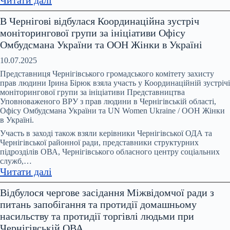
Понад
В Чернігові відбулася Координаційна зустріч
200
моніторингової групи за ініціативи Офісу
тисяч
Омбудсмана України та ООН Жінки в Україні
звернень
щодо
10.07.2025
домашнього
Представниця Чернігівського громадського комітету захисту
насильства
прав людини Ірина Бірюк взяла участь у Координаційній зустрічі
моніторингової групи за ініціативи Представництва
щороку
Уповноваженого ВРУ з прав людини в Чернігівській області,
–
Офісу Омбудсмана України та UN Women Ukraine / ООН Жінки
і
в Україні.
це
Участь в заході також взяли керівники Чернігівської ОДА та
лише
Чернігівської районної ради, представники структурних
ті
підрозділів ОВА, Чернігівського обласного центру соціальних
служб,…
випадки,
:
Читати далі
про
В
які
Відбулося чергове засідання Міжвідомчої ради з
Чернігові
стало
питань запобігання та протидії домашньому
відбулася
відомо
насильству та протидії торгівлі людьми при
Координаційна
Чернігівській ОВА