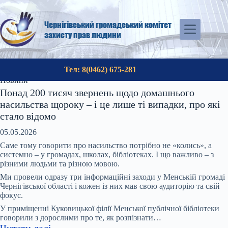
Перейти
до
вмісту
Чернігівський громадський комітет
захисту прав людини
Тел: 8(0462) 675-281
Новини
Понад 200 тисяч звернень щодо домашнього
насильства щороку – і це лише ті випадки, про які
стало відомо
05.05.2026
Саме тому говорити про насильство потрібно не «колись», а
системно – у громадах, школах, бібліотеках. І що важливо – з
різними людьми та різною мовою.
Ми провели одразу три інформаційні заходи у Менській громаді
Чернігівської області і кожен із них мав свою аудиторію та свій
фокус.
У приміщенні Куковицької філії Менської публічної бібліотеки
говорили з дорослими про те, як розпізнати…
:
Читати далі